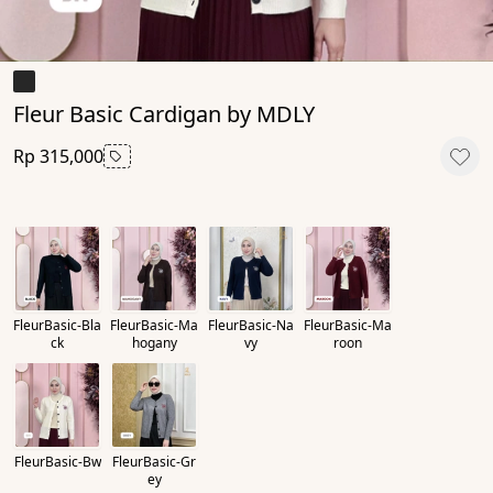
Fleur Basic Cardigan by MDLY
Rp 315,000
FleurBasic-Bla
FleurBasic-Ma
FleurBasic-Na
FleurBasic-Ma
ck
hogany
vy
roon
FleurBasic-Bw
FleurBasic-Gr
ey